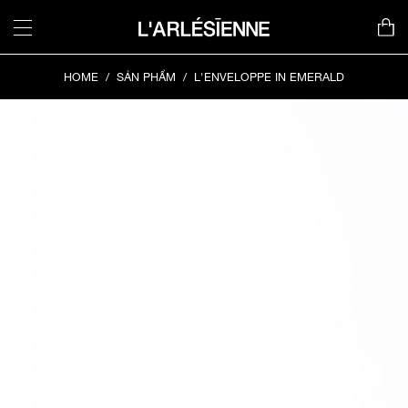
Chuyển
đến
nội
dung
HOME
/
SẢN PHẨM
/
L'ENVELOPPE IN EMERALD