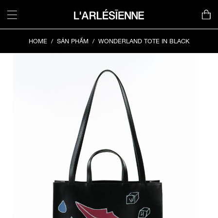
Chuyển
đến
nội
dung
HOME
/
SẢN PHẨM
/
WONDERLAND TOTE IN BLACK